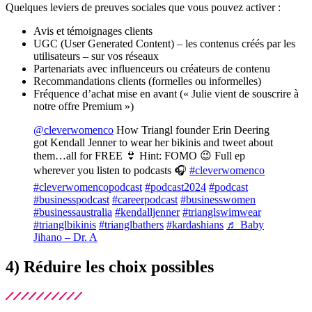
Quelques leviers de preuves sociales que vous pouvez activer :
Avis et témoignages clients
UGC (User Generated Content) – les contenus créés par les
utilisateurs – sur vos réseaux
Partenariats avec influenceurs ou créateurs de contenu
Recommandations clients (formelles ou informelles)
Fréquence d’achat mise en avant (« Julie vient de souscrire à
notre offre Premium »)
@cleverwomenco
How Triangl founder Erin Deering
got Kendall Jenner to wear her bikinis and tweet about
them…all for FREE 👙 Hint: FOMO 😉 Full ep
wherever you listen to podcasts 🎧
#cleverwomenco
#cleverwomencopodcast
#podcast2024
#podcast
#businesspodcast
#careerpodcast
#businesswomen
#businessaustralia
#kendalljenner
#trianglswimwear
#trianglbikinis
#trianglbathers
#kardashians
♬ Baby
Jihano – Dr. A
4) Réduire les choix possibles