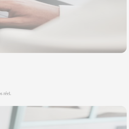
 Options
tres de confidentialité, en garantissant la conformité avec les
s réel.