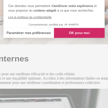
Ces données nous permettent d'
améliorer votre expérience
et
vous proposer du
contenu adapté
à ce que vous recherchez.
Lire la politique de confidentialité
Consentements certifiés par
Paramétrer mes préférences
OK pour moi
Axeptio consent
Plateforme de Gestion du Consentement : Personnalisez vos
Notre plateforme vous permet d'adapter et de gérer vos paramè
nternes
pour une meilleure efficacité et des coûts réduits.
 et une traçabilité optimale. Accédez à des informations fiables en temp
ommune pour une meilleure coordination et performance collective.