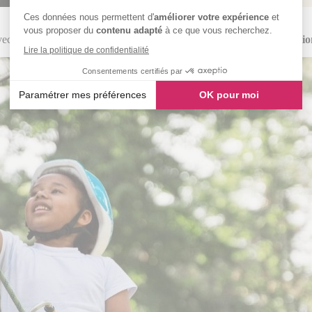
Ces données nous permettent d'
améliorer votre expérience
et
vous proposer du
contenu adapté
à ce que vous recherchez.
ec des
campagnes mix media
pilotées pour
maximiser les réservatio
Lire la politique de confidentialité
Consentements certifiés par
Paramétrer mes préférences
OK pour moi
Axeptio consent
Plateforme de Gestion du Consentement : Personnalisez vos
Notre plateforme vous permet d'adapter et de gérer vos paramè