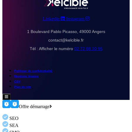
Linkedin
Instagram
1 Boulevard Pablo Picasso, 49000 Angers
contact@kelcible.fr
Tél :
Afficher le numéro
02 72 88 10 95
Politique de confidentialité
Mentions légales
CGV
Plan du site
Hamburger
Toggle
Menu
Offre démarrage
SEO
SEA