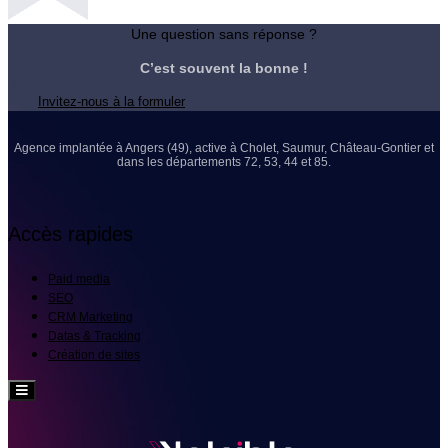
Une question sans réponse ?
C’est souvent la bonne !
Invitez-nous à la formuler
Agence implantée à Angers (49), active à Cholet, Saumur, Château-Gontier et
dans les départements 72, 53, 44 et 85.
Accès rapides
Paid media
SEO
CRM Marketing
Datas & Tracking
Création de sites
Hamburger
Toggle
Menu