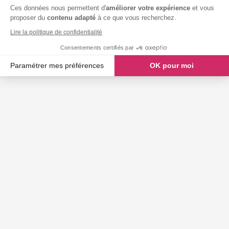
Ces données nous permettent d'
améliorer votre expérience
et vous
proposer du
contenu adapté
à ce que vous recherchez.
Lire la politique de confidentialité
Consentements certifiés par
Paramétrer mes préférences
OK pour moi
Axeptio consent
Plateforme de Gestion du Consentement : Personnalisez vos O
Notre plateforme vous permet d'adapter et de gérer vos paramètr