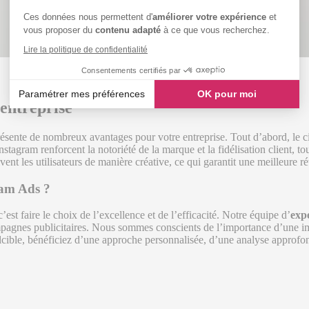
Ces données nous permettent d'
améliorer votre expérience
et
vous proposer du
contenu adapté
à ce que vous recherchez.
Lire la politique de confidentialité
Consentements certifiés par
Paramétrer mes préférences
OK pour moi
entreprise
Axeptio consent
Plateforme de Gestion du Consentement : Personnalisez vos
ésente de nombreux avantages pour votre entreprise. Tout d’abord, le ci
stagram renforcent la notoriété de la marque et la fidélisation client, to
Notre plateforme vous permet d'adapter et de gérer vos paramè
vent les utilisateurs de manière créative, ce qui garantit une meilleure r
ram Ads ?
 c’est faire le choix de l’excellence et de l’efficacité. Notre équipe d’
exp
mpagnes publicitaires. Nous sommes conscients de l’importance d’une im
c Kelcible, bénéficiez d’une approche personnalisée, d’une analyse appro