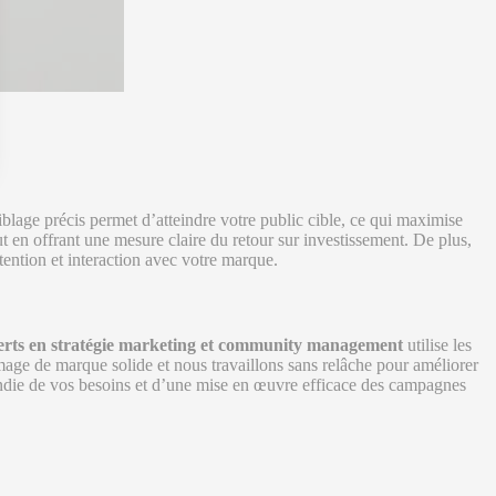
 Options
blage précis permet d’atteindre votre public cible, ce qui maximise
ut en offrant une mesure claire du retour sur investissement. De plus,
tres de confidentialité, en garantissant la conformité avec les
étention et interaction avec votre marque.
erts en stratégie marketing et community management
utilise les
age de marque solide et nous travaillons sans relâche pour améliorer
fondie de vos besoins et d’une mise en œuvre efficace des campagnes