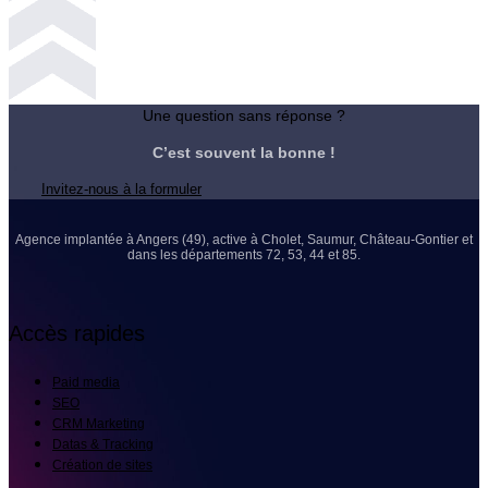
Une question sans réponse ?
C’est souvent la bonne !
Invitez-nous à la formuler
Agence implantée à Angers (49), active à Cholet, Saumur, Château-Gontier et
dans les départements 72, 53, 44 et 85.
Accès rapides
Paid media
SEO
CRM Marketing
Datas & Tracking
Création de sites