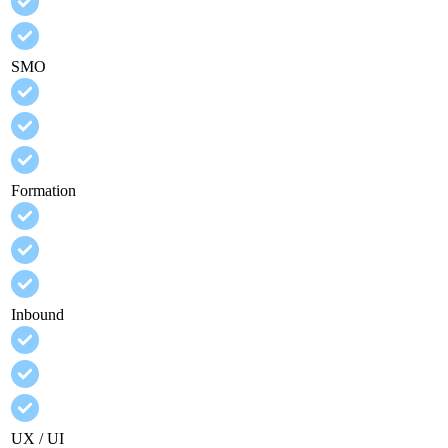
SMO
Formation
Inbound
UX / UI