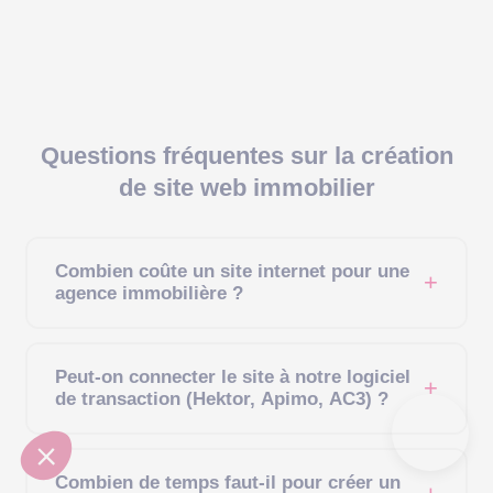
Questions fréquentes sur la création
de site web immobilier
Combien coûte un site internet pour une
agence immobilière ?
Le budget dépend de la complexité du projet. Un site vitrine
Peut-on connecter le site à notre logiciel
immobilier sur mesure démarre autour de 5 000 € HT. Un site
de transaction (Hektor, Apimo, AC3) ?
transactionnel avec intégration logiciel métier, système de
recherche avancé et pages secteurs géographiques peut
Oui. Nos développeurs maîtrisent les API des principaux
aller de 8 000 à 15 000 € HT. Nous définissons ensemble le
Combien de temps faut-il pour créer un
logiciels métiers immobiliers : Hektor, Apimo, Immofacile,