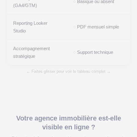
○
Basique ou absent
(GA4/GTM)
at
Reporting Looker
○
PDF mensuel simple
Studio
Accompagnement
○
Support technique
stratégique
l
← Faites glisser pour voir le tableau complet →
Votre agence immobilière est-elle
visible en ligne ?