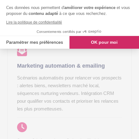
Mise en place : 1 à 2 semaines · Budget média
ajustable
Ces données nous permettent d'
améliorer votre expérience
et vous
proposer du
contenu adapté
à ce que vous recherchez.
Lire la politique de confidentialité
Consentements certifiés par
Paramétrer mes préférences
OK pour moi
Axeptio consent
Plateforme de Gestion du Consentement : Personnalisez vos O
Marketing automation & emailing
Notre plateforme vous permet d'adapter et de gérer vos paramètr
Scénarios automatisés pour relancer vos prospects
: alertes biens, newsletters marché local,
séquences nurturing vendeurs. Intégration CRM
pour qualifier vos contacts et prioriser les relances
les plus prometteuses.