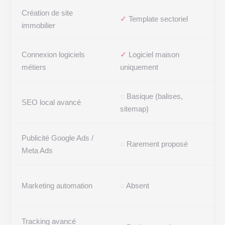
Création de site
✓
Template sectoriel
immobilier
W
Connexion logiciels
✓
Logiciel maison
métiers
uniquement
○
Basique (balises,
SEO local avancé
sitemap)
c
Publicité Google Ads /
○
Rarement proposé
Meta Ads
i
Marketing automation
○
Absent
i
Tracking avancé