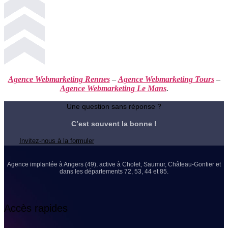
Agence Webmarketing Rennes
–
Agence Webmarketing Tours
–
Agence Webmarketing Le Mans
.
Une question sans réponse ?
C’est souvent la bonne !
Invitez-nous à la formuler
Agence implantée à Angers (49), active à Cholet, Saumur, Château-Gontier et
dans les départements 72, 53, 44 et 85.
Accès rapides