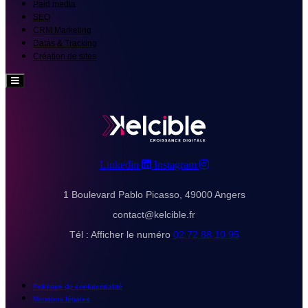
Paid media
SEO
CRM Marketing
Datas & Tracking
Création de sites
Hamburger
Toggle
Menu
Linkedin
Instagram
1 Boulevard Pablo Picasso, 49000 Angers
contact@kelcible.fr
Tél :
Afficher le numéro
02 72 88 10 95
Politique de confidentialité
Mentions légales