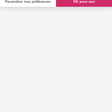
Paramétrer mes préférences
OK pour moi
Axeptio consent
Plateforme de Gestion du Consentement : Personnalisez vos O
Notre plateforme vous permet d'adapter et de gérer vos paramètr