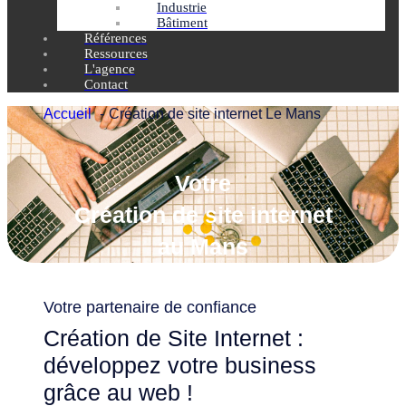
Industrie
Bâtiment
Références
Ressources
L'agence
Contact
Accueil
Création de site internet Le Mans
Votre
Création de site internet
au Mans
Votre partenaire de confiance
Création de Site Internet :
développez votre business
grâce au web !