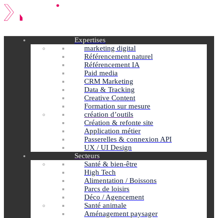
Expertises
marketing digital
Référencement naturel
Référencement IA
Paid media
CRM Marketing
Data & Tracking
Creative Content
Formation sur mesure
création d’outils
Création & refonte site
Application métier
Passerelles & connexion API
UX / UI Design
Secteurs
Santé & bien-être
High Tech
Alimentation / Boissons
Parcs de loisirs
Déco / Agencement
Santé animale
Aménagement paysager