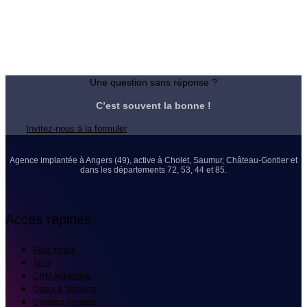
Une question sans réponse ?
C’est souvent la bonne !
Invitez-nous à la formuler
Agence implantée à Angers (49), active à Cholet, Saumur, Château-Gontier et
dans les départements 72, 53, 44 et 85.
Accès rapides
Paid media
SEO
CRM Marketing
Datas & Tracking
Création de sites