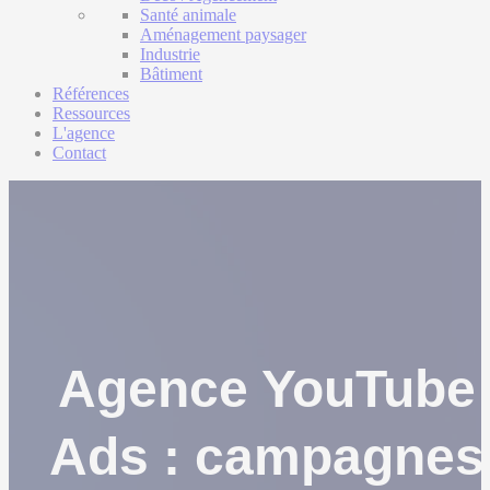
Santé animale
Aménagement paysager
Industrie
Bâtiment
Références
Ressources
L'agence
Contact
Agence YouTube
Ads : campagnes