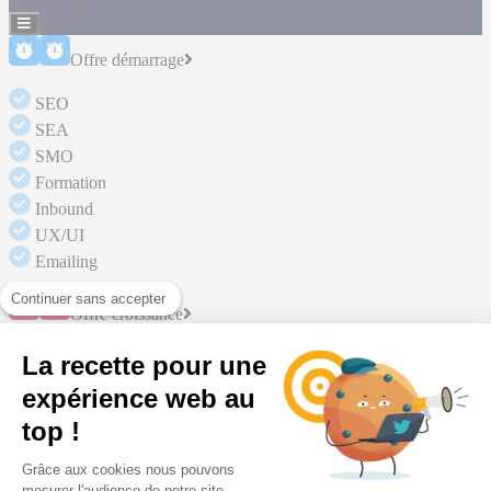
Hamburger
Toggle
Menu
Offre démarrage
SEO
SEA
SMO
Formation
Inbound
UX/UI
Emailing
Continuer sans accepter
Offre croissance
SEO
SEA
SMO
Formation
La recette pour une
Inbound
UX/UI
Emailing
expérience web au
Marketing automation
A/B testing
Connexion
top !
Offre accélération
Grâce aux cookies nous pouvons
SEO
mesurer l'audience de notre site.