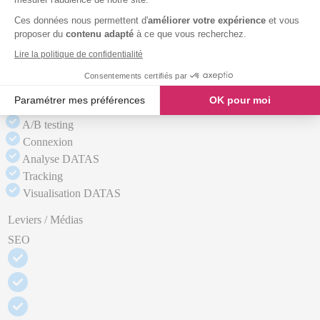
SEA
Ces données nous permettent d'
améliorer votre expérience
et vous
SMO
proposer du
contenu adapté
à ce que vous recherchez.
Formation
Lire la politique de confidentialité
Inbound
UX/UI
Consentements certifiés par
Emailing
Paramétrer mes préférences
OK pour moi
Marketing automation
Axeptio consent
A/B testing
Plateforme de Gestion du Consentement : Personnalisez vos O
Connexion
Analyse DATAS
Notre plateforme vous permet d'adapter et de gérer vos paramètr
Tracking
Visualisation DATAS
Leviers / Médias
SEO