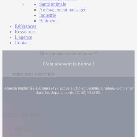
Santé animale
Aménagement paysager
Industrie
Bâtiment
Références
Ressources
L'agence
Contact
Une question sans réponse ?
C’est souvent la bonne !
Invitez-nous à la formuler
Agence implantée à Angers (49), active à Cholet, Saumur, Château-Gontier et
dans les départements 72, 53, 44 et 85.
Accès rapides
Paid media
SEO