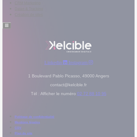
CRM Marketing
Datas & Tracking
Création de sites
Hamburger
Toggle
Menu
Linkedin
Instagram
1 Boulevard Pablo Picasso, 49000 Angers
contact@kelcible.fr
Tél :
Afficher le numéro
02 72 88 10 95
Politique de confidentialité
Mentions légales
CGV
Plan du site