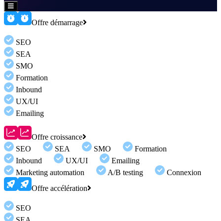
Hamburger
Toggle
Menu
Offre démarrage
SEO
SEA
SMO
Formation
Inbound
UX/UI
Emailing
Offre croissance
SEO
SEA
SMO
Formation
Inbound
UX/UI
Emailing
Marketing automation
A/B testing
Connexion
Offre accélération
SEO
SEA