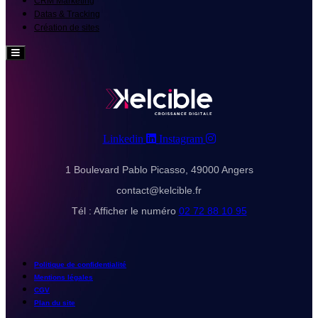
CRM Marketing
Datas & Tracking
Création de sites
Hamburger
Toggle
Menu
Linkedin
Instagram
1 Boulevard Pablo Picasso, 49000 Angers
contact@kelcible.fr
Tél :
Afficher le numéro
02 72 88 10 95
Politique de confidentialité
Mentions légales
CGV
Plan du site