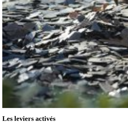
Les
leviers
activés