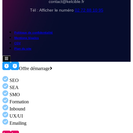
contact@kelcible.fr
Tél :
Afficher le numéro
02 72 88 10 95
Politique de confidentialité
Mentions légales
CGV
Plan du site
Hamburger
Toggle
Menu
Offre démarrage
SEO
SEA
SMO
Formation
Inbound
UX/UI
Emailing