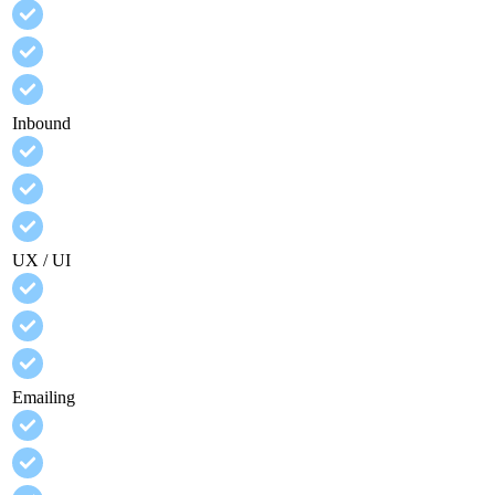
Inbound
UX / UI
Emailing