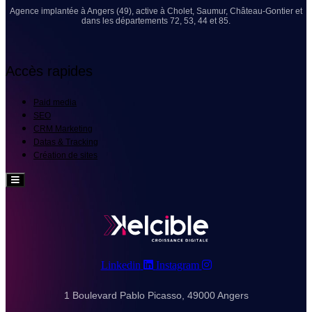
Agence implantée à Angers (49), active à Cholet, Saumur, Château-Gontier et
dans les départements 72, 53, 44 et 85.
Accès rapides
Paid media
SEO
CRM Marketing
Datas & Tracking
Création de sites
Hamburger
Toggle
Menu
Linkedin
Instagram
1 Boulevard Pablo Picasso, 49000 Angers