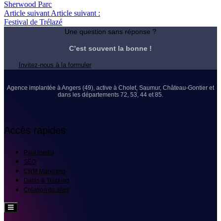
Sherwood Parc
Article suivant
Article suivant :
Festival de Trélazé
Une question sans réponse ?
C’est souvent la bonne !
Invitez-nous à la formuler
Agence implantée à Angers (49), active à Cholet, Saumur, Château-Gontier et
dans les départements 72, 53, 44 et 85.
Accès rapides
Paid media
SEO
CRM Marketing
Datas & Tracking
Création de sites
Hamburger
Toggle