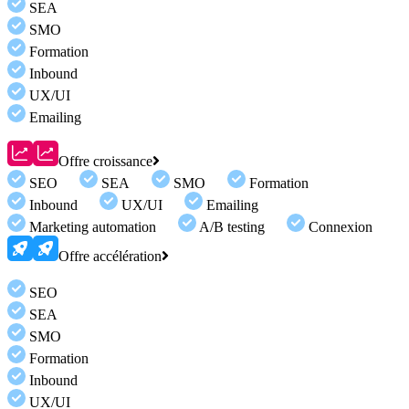
SEA
SMO
Formation
Inbound
UX/UI
Emailing
Offre croissance
SEO
SEA
SMO
Formation
Inbound
UX/UI
Emailing
Marketing automation
A/B testing
Connexion
Offre accélération
SEO
SEA
SMO
Formation
Inbound
UX/UI