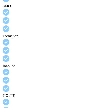
SMO
Formation
Inbound
UX / UI