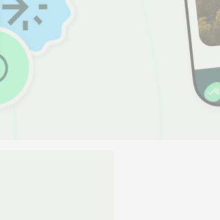
 Options
tres de confidentialité, en garantissant la conformité avec les