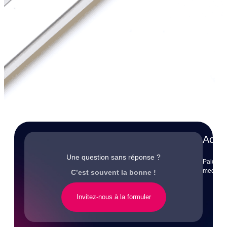
Accè
Une question sans réponse ?
Paid
media
C’est souvent la bonne !
Invitez-nous à la formuler