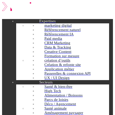
Expertises
marketing digital
Référencement naturel
Référencement IA
Paid media
CRM Marketing
Data & Tracking
Creative Content
Formation sur mesure
création d’outils
Création & refonte site
Application métier
Passerelles & connexion API
UX / UI Design
Secteurs
Santé & bien-être
High Tech
Alimentation / Boissons
Parcs de loisirs
Déco / Agencement
Santé animale
Aménagement paysager