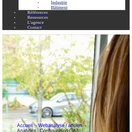
Industrie
Bâtiment
Références
Ressources
L'agence
Contact
Accueil
Webanalyse / ancien
Analytics : Configuration GA4