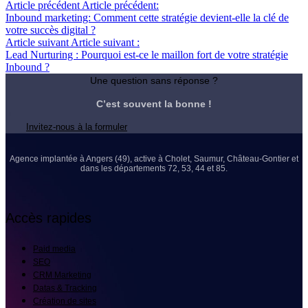
Article précédent
Article précédent:
Inbound marketing: Comment cette stratégie devient-elle la clé de
votre succès digital ?
Article suivant
Article suivant :
Lead Nurturing : Pourquoi est-ce le maillon fort de votre stratégie
Inbound ?
Une question sans réponse ?
C’est souvent la bonne !
Invitez-nous à la formuler
Agence implantée à Angers (49), active à Cholet, Saumur, Château-Gontier et
dans les départements 72, 53, 44 et 85.
Accès rapides
Paid media
SEO
CRM Marketing
Datas & Tracking
Création de sites